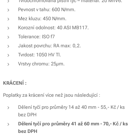
Tvrdochromovaná pístní tyč – materiál: 20 MnV6.
Pevnost v tahu: 600 N/mm.
Mez kluzu: 450 N/mm.
Korozní odolnost: 40 ASI MB117.
Tolerance: ISO f7
Jakost povrchu: RA max: 0,2.
Tvrdost: 1050 HV Tl.
Vrstvy chromu: 25µm.
KRÁCENÍ :
Poplatky za krácení více než jsou následující :
Dělení tyčí pro průměry 14 až 40 mm - 55,- Kč / ks
bez DPH
Dělení tyčí pro průměry 41 až 60 mm - 70,- Kč / ks
bez DPH