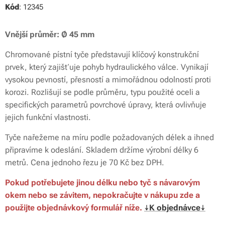
Kód
: 12345
Vnější průměr:
Ø 45 mm
Chromované pístní tyče představují klíčový konstrukční
prvek, který zajišťuje pohyb hydraulického válce. Vynikají
vysokou pevností, přesností a mimořádnou odolností proti
korozi. Rozlišují se podle průměru, typu použité oceli a
specifických parametrů povrchové úpravy, která ovlivňuje
jejich funkční vlastnosti.
Tyče nařežeme na míru podle požadovaných délek a ihned
připravíme k odeslání. Skladem držíme výrobní délky 6
metrů. Cena jednoho řezu je 70 Kč bez DPH.
Pokud potřebujete jinou délku nebo tyč s návarovým
okem nebo se závitem, nepokračujte v nákupu zde a
použijte objednávkový formulář níže.
↓K objednávce↓