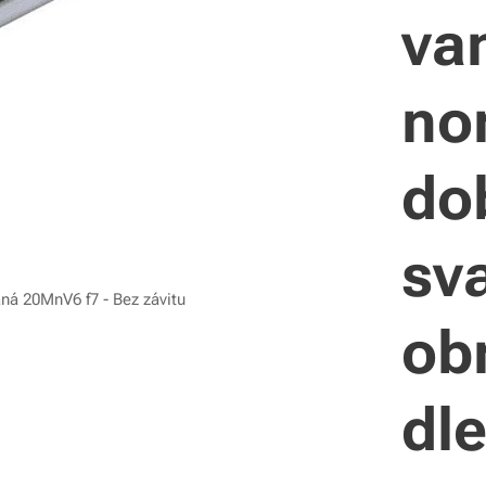
va
no
do
sva
á 20MnV6 f7 - Bez závitu
obr
dl