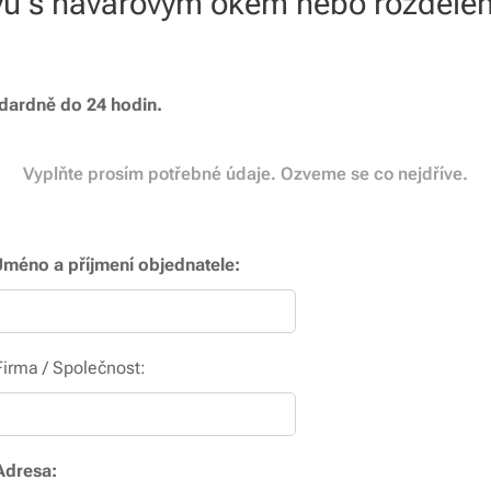
vu s návarovým okem nebo rozdělen
dardně do 24 hodin.
Vyplňte prosím potřebné údaje. Ozveme se co nejdříve.
Jméno a příjmení objednatele:
Firma / Společnost:
Adresa: