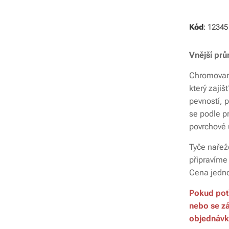
Kód
: 12345
Vnější prů
Chromované
který zaji
pevností, p
se podle p
povrchové ú
Tyče nařež
připravíme
Cena jedno
Pokud pot
nebo se zá
objednávk