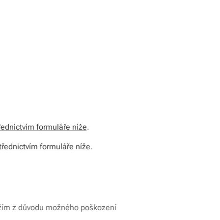
ednictvím formuláře níže
.
řednictvím formuláře níže
.
ožím z důvodu možného poškození