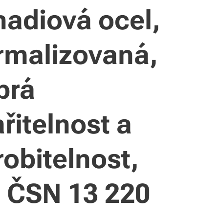
nadiová ocel,
rmalizovaná,
brá
řitelnost a
obitelnost,
e ČSN 13 220