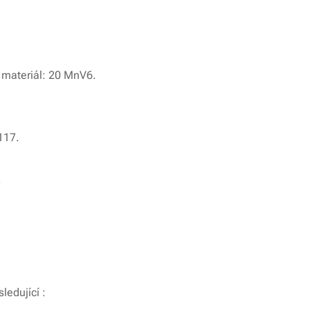
 materiál: 20 MnV6.
117.
.
ledující :