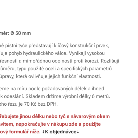
měr:
Ø 50 mm
 pístní tyče představují klíčový konstrukční prvek,
šťuje pohyb hydraulického válce. Vynikají vysokou
řesností a mimořádnou odolností proti korozi. Rozlišují
růměru, typu použité oceli a specifických parametrů
pravy, která ovlivňuje jejich funkční vlastnosti.
eme na míru podle požadovaných délek a ihned
 k odeslání. Skladem držíme výrobní délky 6 metrů.
ho řezu je 70 Kč bez DPH.
řebujete jinou délku nebo tyč s návarovým okem
vitem, nepokračujte v nákupu zde a použijte
ový formulář níže.
↓K objednávce↓