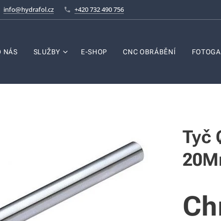
info@hydrafol.cz
+420 732 490 756
O NÁS
SLUŽBY
E-SHOP
CNC OBRÁBĚNÍ
FOTOGA
Tyč
20M
Ch