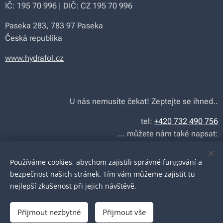
IČ: 195 70 996 | DIČ: CZ 195 70 996
Paseka 283, 783 97 Paseka
Česká republika
www.hydrafol.cz
U nás nemusíte čekat! Zeptejte se ihned..
tel:
+420 732 490 756
... můžete nám také napsat:
maloobchod |
info@hydrafol.cz
velkoobchod |
info@ceskahydraulika.cz
Používáme cookies, abychom zajistili správné fungování a
bezpečnost našich stránek. Tím vám můžeme zajistit tu
nejlepší zkušenost při jejich návštěvě.
© Copyright by
Hydrafol s.r.o.
2026
Přijmout nezbytné
Přijmout vše
Powered by
TRIU ONE, s.r.o.
2025 | Všechna práva vyhrazena